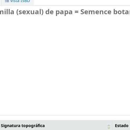
Vista ISBD
milla (sexual) de papa = Semence bot
Signatura topográfica
Estado