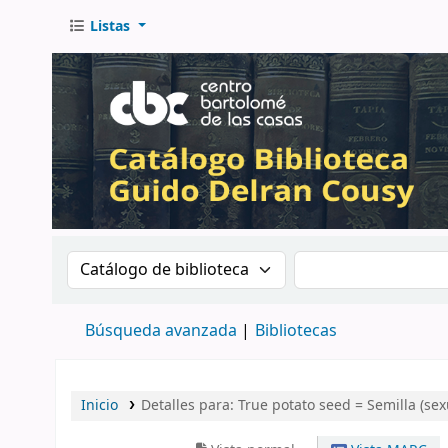
Listas
Buscar en el catálogo por:
Buscar en el catá
Búsqueda avanzada
Bibliotecas
Inicio
Detalles para:
True potato seed = Semilla (s