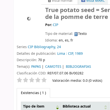
Vista normal
Vista MARC
True potato seed = Se
de la pomme de terre
Por:
CIP
Tipo de material:
Texto
Idioma:
en, es, fr
Series
CIP Bibliography, 24
Detalles de publicación:
Lima :
CIP,
1989
Descripción:
70 p
Tema(s):
PAPAS
CAMOTES
BIBLIOGRAFIAS
Clasificación CDD:
REF/07.07.06 Bi/00282
Valoración
Valoración media: 0.0 (0 votos)
Existencias
( 1 )
Tipo de ítem
Biblioteca actual