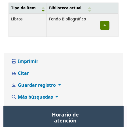
Tipo de ítem
Biblioteca actual
Existencias
Libros
Fondo Bibliográfico
Imprimir
Citar
Guardar registro
Más búsquedas
Horario de
atención