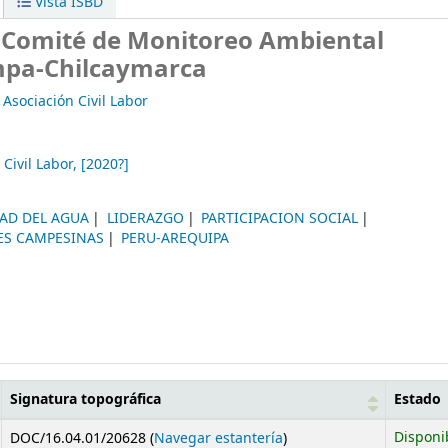
Vista ISBD
 Comité de Monitoreo Ambiental
mpa-Chilcaymarca
Asociación Civil Labor
Civil Labor,
[2020?]
DAD DEL AGUA
LIDERAZGO
PARTICIPACION SOCIAL
S CAMPESINAS
PERU-AREQUIPA
Signatura topográfica
Estado
(Abre debajo)
Disponi
DOC/16.04.01/20628 (
Navegar estantería
)