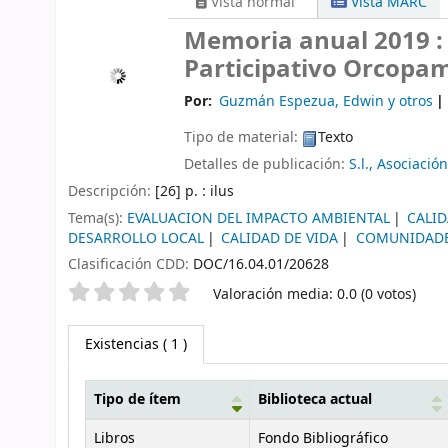
Vista normal
Vista MARC
Memoria anual 2019 :
Participativo Orcopa
Por:
Guzmán Espezua, Edwin y otros
Tipo de material:
Texto
Detalles de publicación:
S.l.,
Asociación 
Descripción:
[26] p. : ilus
Tema(s):
EVALUACION DEL IMPACTO AMBIENTAL
CALI
DESARROLLO LOCAL
CALIDAD DE VIDA
COMUNIDADE
Clasificación CDD:
DOC/16.04.01/20628
Valoración
Valoración media: 0.0 (0 votos)
Existencias
( 1 )
Tipo de ítem
Biblioteca actual
Existencias
Libros
Fondo Bibliográfico