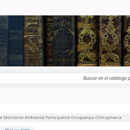
logo por palabra clave
e Monitoreo Ambiental Participativo Orcopampa-Chilcaymarca