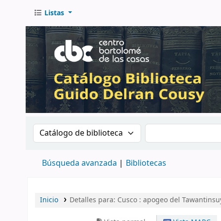
Listas
Buscar en el catálogo por:
Buscar en el catá
Búsqueda avanzada
Bibliotecas
Inicio
Detalles para:
Cusco : apogeo del Tawantinsuy