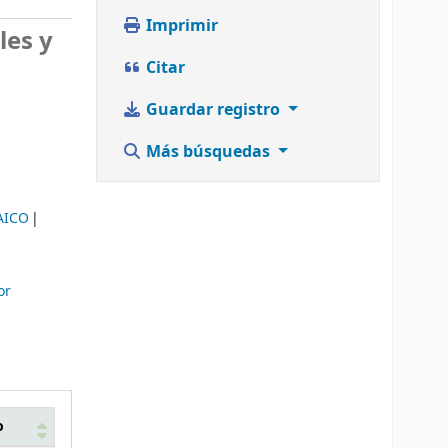
Imprimir
les y
Citar
Guardar registro
Más búsquedas
AICO
or
o