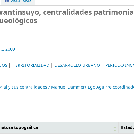
Vista ISBD
wantinsuyo, centralidades patrimonia
ueológicos
I,
2009
ICOS
TERRITORIALIDAD
DESARROLLO URBANO
PERIODO INC
itorial y sus centralidades / Manuel Dammert Ego Aguirre coordinad
natura topográfica
Estad