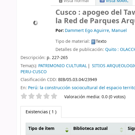
Vista normal
Vista MARC
Cusco : apogeo del Ta
la Red de Parques Arq
Por:
Dammert Ego Aguirre, Manuel
Tipo de material:
Texto
Detalles de publicación:
Quito :
OLACCH
Descripción:
p. 227-265
Tema(s):
PATRIMONIO CULTURAL
SITIOS ARQUEOLOG
PERU-CUSCO
Clasificación CDD:
BIB/05.03.04/23949
En:
Perú: la construcción sociocultural del espacio terr
Valoración
Valoración media: 0.0 (0 votos)
Existencias
( 1 )
Tipo de ítem
Biblioteca actual
Sig