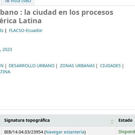
Vista ISBD
bano : la ciudad en los procesos
érica Latina
ds
FLACSO-Ecuador
,
2023
ON
DESARROLLO URBANO
ZONAS URBANAS
CIUDADES
ATINA
Signatura topográfica
Estado
(Abre debajo)
Disponi
BIB/14.04.03/23954 (
Navegar estantería
)