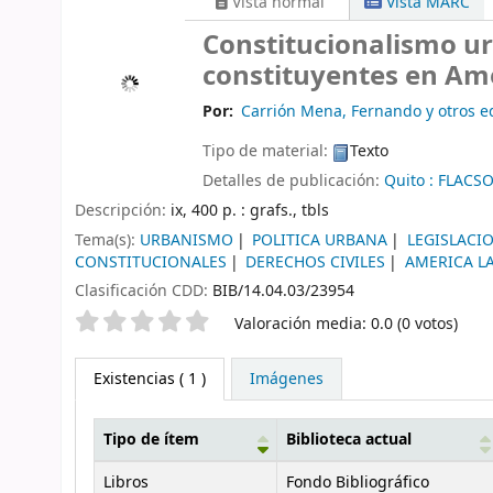
Vista normal
Vista MARC
Constitucionalismo ur
constituyentes en Am
Por:
Carrión Mena, Fernando y otros e
Tipo de material:
Texto
Detalles de publicación:
Quito :
FLACSO
Descripción:
ix, 400 p. : grafs., tbls
Tema(s):
URBANISMO
POLITICA URBANA
LEGISLACI
CONSTITUCIONALES
DERECHOS CIVILES
AMERICA L
Clasificación CDD:
BIB/14.04.03/23954
Valoración
Valoración media: 0.0 (0 votos)
Existencias
( 1 )
Imágenes
Tipo de ítem
Biblioteca actual
Existencias
Libros
Fondo Bibliográfico