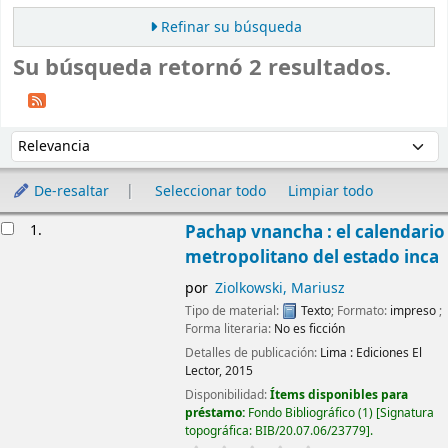
Refinar su búsqueda
Su búsqueda retornó 2 resultados.
Ordenar
Ordenar por:
De-resaltar
Seleccionar todo
Limpiar todo
Resultados
1.
Pachap vnancha : el calendario
metropolitano del estado inca
por
Ziolkowski, Mariusz
Tipo de material:
Texto
; Formato:
impreso
;
Forma literaria:
No es ficción
Detalles de publicación:
Lima :
Ediciones El
Lector,
2015
Disponibilidad:
Ítems disponibles para
préstamo:
Fondo Bibliográfico
(1)
Signatura
topográfica:
BIB/20.07.06/23779
.