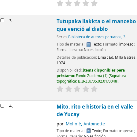
3.
Tutupaka llakkta o el mancebo
que venció al diablo
Series
Biblioteca de autores peruanos, 3
Tipo de material:
Texto
; Formato:
impreso
;
Forma literaria:
No es ficción
Detalles de publicación:
Lima :
Ed. Milla Batres,
1974
Disponibilidad:
Ítems disponibles para
préstamo:
Fondo Zuidema
(1)
Signatura
topográfica:
BIB-ZUI/05.02.01/0048
.
4.
Mito, rito e historia en el valle
de Yucay
por
Molinié, Antoinette
Tipo de material:
Texto
; Formato:
impreso
;
Forma literaria:
No es ficción