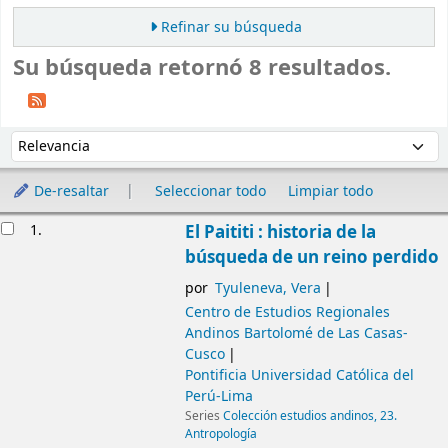
Refinar su búsqueda
Su búsqueda retornó 8 resultados.
Ordenar
Ordenar por:
De-resaltar
Seleccionar todo
Limpiar todo
Resultados
1.
El Paititi : historia de la
búsqueda de un reino perdido
por
Tyuleneva, Vera
Centro de Estudios Regionales
Andinos Bartolomé de Las Casas-
Cusco
Pontificia Universidad Católica del
Perú-Lima
Series
Colección estudios andinos, 23.
Antropología