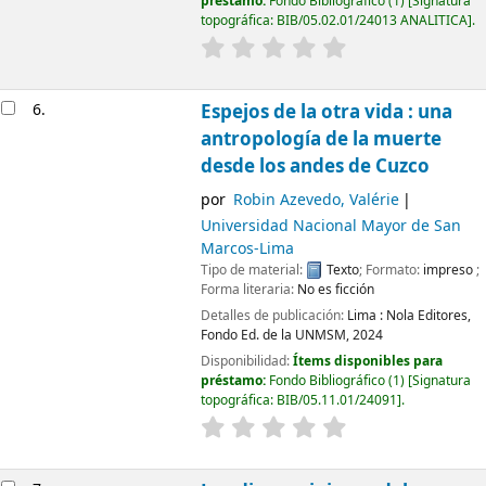
préstamo:
Fondo Bibliográfico
(1)
Signatura
topográfica:
BIB/05.02.01/24013 ANALITICA
.
6.
Espejos de la otra vida : una
antropología de la muerte
desde los andes de Cuzco
por
Robin Azevedo, Valérie
Universidad Nacional Mayor de San
Marcos-Lima
Imagen de
Tipo de material:
Texto
; Formato:
impreso
;
cubierta local
Forma literaria:
No es ficción
Detalles de publicación:
Lima :
Nola Editores,
Fondo Ed. de la UNMSM,
2024
Disponibilidad:
Ítems disponibles para
préstamo:
Fondo Bibliográfico
(1)
Signatura
topográfica:
BIB/05.11.01/24091
.