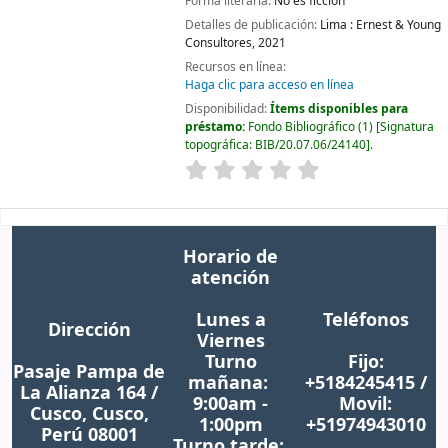
Forma literaria:
No es ficción
Detalles de publicación:
Lima :
Ernest & Young
Consultores,
2021
Recursos en línea:
Haga clic para acceso en línea
Disponibilidad:
Ítems disponibles para
préstamo:
Fondo Bibliográfico
(1)
Signatura
topográfica:
BIB/20.07.06/24140
.
Horario de
atención
Lunes a
Teléfonos
Dirección
Viernes
Turno
Fijo:
Pasaje Pampa de
mañana:
+5184245415 /
La Alianza 164 /
9:00am -
Movil:
Cusco, Cusco,
1:00pm
+51974943010
Perú 08001
Turno tarde: