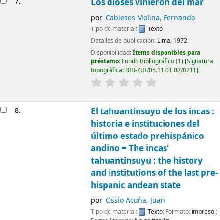
7.
Los dioses vinieron del mar
por
Cabieses Molina, Fernando
Tipo de material:
Texto
Detalles de publicación:
Lima,
1972
Disponibilidad:
Ítems disponibles para
préstamo:
Fondo Bibliográfico
(1)
Signatura
topográfica:
BIB-ZUI/05.11.01.02/0211
.
8.
El tahuantinsuyo de los incas :
historia e instituciones del
último estado prehispánico
andino = The incas'
tahuantinsuyu : the history
and institutions of the last pre-
Imagen de
hispanic andean state
cubierta local
por
Ossio Acuña, Juan
Tipo de material:
Texto
; Formato:
impreso
;