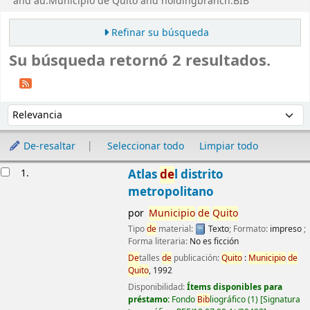
and au:Municipio de Quito and holdingbranch:BIB'
Refinar su búsqueda
Su búsqueda retornó 2 resultados.
Ordenar
Ordenar por:
De-resaltar
Seleccionar todo
Limpiar todo
Resultados
1.
Atlas
de
l distrito
metropolitano
por
Municipio
de
Quito
Tipo
de
material:
Texto
; Formato:
impreso
;
Forma literaria:
No es ficción
De
talles
de
publicación:
Quito
:
Municipio
de
Quito
,
1992
Disponibilidad:
Ítems disponibles para
préstamo:
Fondo
Bib
liográfico
(1)
Signatura