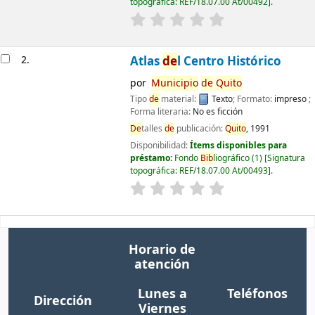
topográfica:
REF/18.07.00 At/00492
.
2.
Atlas
de
l Centro Histórico
por
Municipio
de
Quito
Tipo
de
material:
Texto
; Formato:
impreso
;
Forma literaria:
No es ficción
De
talles
de
publicación:
Quito
,
1991
Disponibilidad:
Ítems disponibles para
préstamo:
Fondo
Bib
liográfico
(1)
Signatura
topográfica:
REF/18.07.00 At/00493
.
Horario de
atención
Lunes a
Teléfonos
Dirección
Viernes