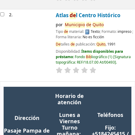
2.
Atlas
de
l Centro Histórico
por
Municipio
de
Quito
Tipo
de
material:
Texto
; Formato:
impreso
;
Forma literaria:
No es ficción
De
talles
de
publicación:
Quito
,
1991
Disponibilidad:
Ítems disponibles para
préstamo:
Fondo
Bib
liográfico
(1)
Signatura
topográfica:
REF/18.07.00 At/00493
.
Horario de
atención
Lunes a
Teléfonos
Dirección
Viernes
Turno
Fijo:
Pasaje Pampa de
mañana:
+5184245415 /