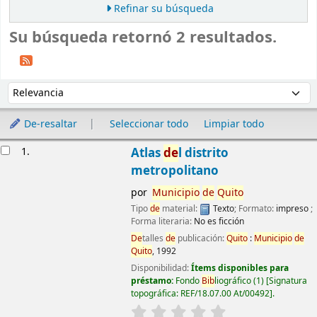
Refinar su búsqueda
Su búsqueda retornó 2 resultados.
Ordenar
Ordenar por:
De-resaltar
Seleccionar todo
Limpiar todo
Resultados
1.
Atlas
de
l distrito
metropolitano
por
Municipio
de
Quito
Tipo
de
material:
Texto
; Formato:
impreso
;
Forma literaria:
No es ficción
De
talles
de
publicación:
Quito
:
Municipio
de
Quito
,
1992
Disponibilidad:
Ítems disponibles para
préstamo:
Fondo
Bib
liográfico
(1)
Signatura
topográfica:
REF/18.07.00 At/00492
.