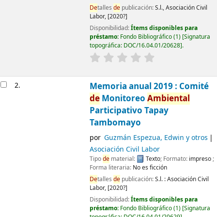
De
talles
de
publicación:
S.l.,
Asociación Civil
Labor,
[2020?]
Disponibilidad:
Ítems disponibles para
préstamo:
Fondo Bibliográfico
(1)
Signatura
topográfica:
DOC/16.04.01/20628
.
2.
Memoria anual 2019 : Comité
de
Monitoreo
Ambiental
Participativo Tapay
Tambomayo
por
Guzmán Espezua, Edwin y otros
Asociación Civil Labor
Tipo
de
material:
Texto
; Formato:
impreso
;
Forma literaria:
No es ficción
De
talles
de
publicación:
S.l. :
Asociación Civil
Labor,
[2020?]
Disponibilidad:
Ítems disponibles para
préstamo:
Fondo Bibliográfico
(1)
Signatura
topográfica:
DOC/16.04.01/20629
.