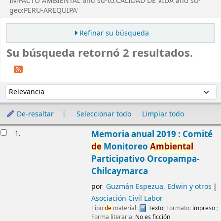
IMPACTO AMBIENTAL and su-to:CALIDAD DE VIDA and su-
geo:PERU-AREQUIPA'
Refinar su búsqueda
Su búsqueda retornó 2 resultados.
Ordenar
Ordenar por:
De-resaltar
Seleccionar todo
Limpiar todo
Resultados
1.
Memoria anual 2019 : Comité
de
Monitoreo
Ambiental
Participativo Orcopampa-
Chilcaymarca
por
Guzmán Espezua, Edwin y otros
Asociación Civil Labor
Tipo
de
material:
Texto
; Formato:
impreso
;
Forma literaria:
No es ficción