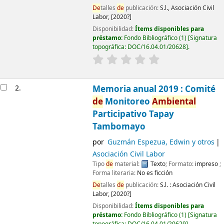
De
talles
de
publicación:
S.l.,
Asociación Civil
Labor,
[2020?]
Disponibilidad:
Ítems disponibles para
préstamo:
Fondo Bibliográfico
(1)
Signatura
topográfica:
DOC/16.04.01/20628
.
2.
Memoria anual 2019 : Comité
de
Monitoreo
Ambiental
Participativo Tapay
Tambomayo
por
Guzmán Espezua, Edwin y otros
Asociación Civil Labor
Tipo
de
material:
Texto
; Formato:
impreso
;
Forma literaria:
No es ficción
De
talles
de
publicación:
S.l. :
Asociación Civil
Labor,
[2020?]
Disponibilidad:
Ítems disponibles para
préstamo:
Fondo Bibliográfico
(1)
Signatura
topográfica:
DOC/16.04.01/20629
.