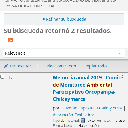
IMPACTO AMBIENTAL and su-to:CALIDAD DE VIDA and su-
to:PARTICIPACION SOCIAL'
Refinar su búsqueda
Su búsqueda retornó 2 resultados.
Ordenar
Ordenar por:
De-resaltar
Seleccionar todo
Limpiar todo
Resultados
1.
Memoria anual 2019 : Comité
de
Monitoreo
Ambiental
Participativo Orcopampa-
Chilcaymarca
por
Guzmán Espezua, Edwin y otros
Asociación Civil Labor
Tipo
de
material:
Texto
; Formato:
impreso
;
Forma literaria:
No es ficción