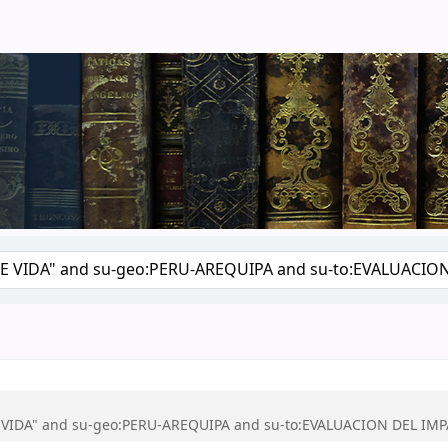
logo por palabra clave
E VIDA" and su-geo:PERU-AREQUIPA and su-to:EVALUACION DEL IM