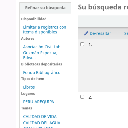
Su búsqueda r
Refinar su búsqueda
Ordenar
Disponibilidad
Limitar a registros con
ítems disponibles
De-resaltar
S
Autores
Resultados
1.
Asociación Civil Lab...
Guzmán Espezua,
Edwi...
Bibliotecas depositarias
Fondo Bibliográfico
Tipos de ítem
Libros
Lugares
2.
PERU-AREQUIPA
Temas
CALIDAD DE VIDA
CALIDAD DEL AGUA