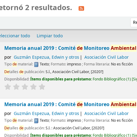
etornó 2 resultados.
Ord
eleccionar todo
Limpiar todo
Memoria anual 2019 : Comité
de
Monitoreo
Ambiental
por
Guzmán Espezua, Edwin y otros
Asociación Civil Labor
Tipo
de
material:
Texto
; Formato:
impreso
; Forma literaria:
No es ficción
De
talles
de
publicación:
S.l.,
Asociación Civil Labor,
[2020?]
Disponibilidad:
Ítems disponibles para préstamo:
Fondo Bibliográfico
(1)
Si
Memoria anual 2019 : Comité
de
Monitoreo
Ambiental
por
Guzmán Espezua, Edwin y otros
Asociación Civil Labor
Tipo
de
material:
Texto
; Formato:
impreso
; Forma literaria:
No es ficción
De
talles
de
publicación:
S.l. :
Asociación Civil Labor,
[2020?]
Disponibilidad:
Ítems disponibles para préstamo:
Fondo Bibliográfico
(1)
Si