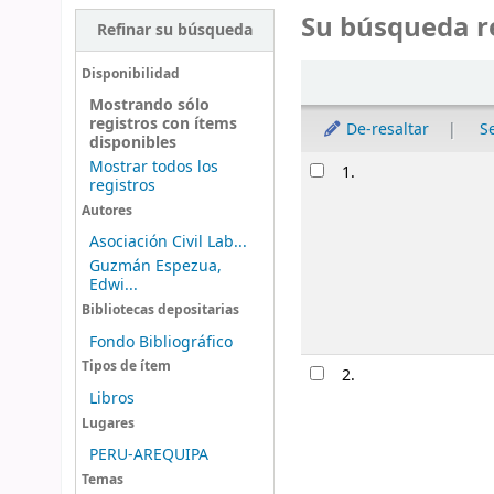
Su búsqueda r
Refinar su búsqueda
Ordenar
Disponibilidad
Mostrando sólo
registros con ítems
De-resaltar
S
disponibles
Resultados
Mostrar todos los
1.
registros
Autores
Asociación Civil Lab...
Guzmán Espezua,
Edwi...
Bibliotecas depositarias
Fondo Bibliográfico
Tipos de ítem
2.
Libros
Lugares
PERU-AREQUIPA
Temas