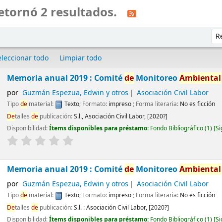
etornó 2 resultados.
Ord
eleccionar todo
Limpiar todo
Memoria anual 2019 : Comité
de
Monitoreo
Ambiental
por
Guzmán Espezua, Edwin y otros
Asociación Civil Labor
Tipo
de
material:
Texto
; Formato:
impreso
; Forma literaria:
No es ficción
De
talles
de
publicación:
S.l.,
Asociación Civil Labor,
[2020?]
Disponibilidad:
Ítems disponibles para préstamo:
Fondo Bibliográfico
(1)
Si
Memoria anual 2019 : Comité
de
Monitoreo
Ambiental
por
Guzmán Espezua, Edwin y otros
Asociación Civil Labor
Tipo
de
material:
Texto
; Formato:
impreso
; Forma literaria:
No es ficción
De
talles
de
publicación:
S.l. :
Asociación Civil Labor,
[2020?]
Disponibilidad:
Ítems disponibles para préstamo:
Fondo Bibliográfico
(1)
Si