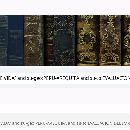
logo por palabra clave
E VIDA" and su-geo:PERU-AREQUIPA and su-to:EVALUACION DEL IM