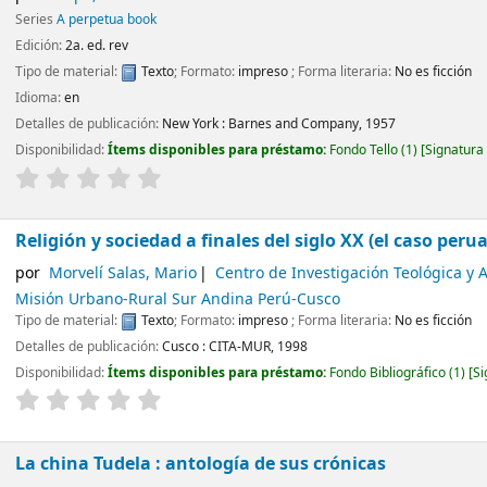
por
Leepa, Allen
Series
A perpetua book
Edición:
2a. ed. rev
Tipo de material:
Texto
; Formato:
impreso
; Forma literaria:
No es ficción
Idioma:
en
Detalles de publicación:
New York :
Barnes and Company,
1957
Disponibilidad:
Ítems disponibles para préstamo:
Fondo Tello
(1)
Signatura
Religión y sociedad a finales del siglo XX (el caso peru
por
Morvelí Salas, Mario
Centro de Investigación Teológica y 
Misión Urbano-Rural Sur Andina Perú-Cusco
Tipo de material:
Texto
; Formato:
impreso
; Forma literaria:
No es ficción
Detalles de publicación:
Cusco :
CITA-MUR,
1998
Disponibilidad:
Ítems disponibles para préstamo:
Fondo Bibliográfico
(1)
Si
La china Tudela : antología de sus crónicas