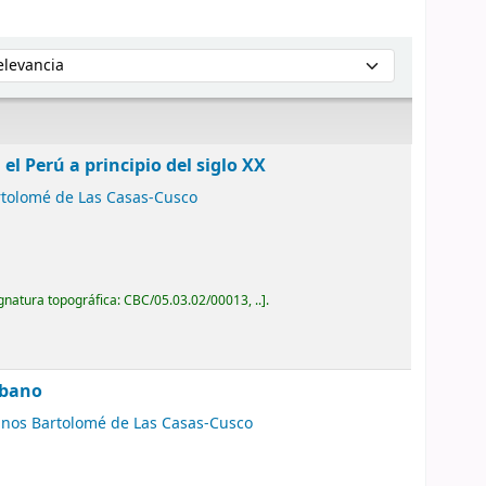
enar por:
l Perú a principio del siglo XX
rtolomé de Las Casas-Cusco
gnatura topográfica:
CBC/05.03.02/00013, ..
.
rbano
inos Bartolomé de Las Casas-Cusco