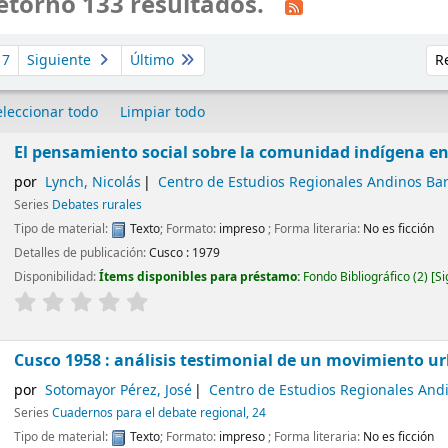
etornó 133 resultados.
Ord
7
Siguiente
Último
eleccionar todo
Limpiar todo
El pensamiento social sobre la comunidad indígena en e
por
Lynch, Nicolás
Centro de Estudios Regionales Andinos Ba
Series
Debates rurales
Tipo de material:
Texto
; Formato:
impreso
; Forma literaria:
No es ficción
Detalles de publicación:
Cusco :
1979
Disponibilidad:
Ítems disponibles para préstamo:
Fondo Bibliográfico
(2)
Si
Cusco 1958 : análisis testimonial de un movimiento u
por
Sotomayor Pérez, José
Centro de Estudios Regionales And
Series
Cuadernos para el debate regional, 24
Tipo de material:
Texto
; Formato:
impreso
; Forma literaria:
No es ficción