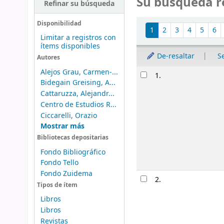
Su búsqueda r
Refinar su búsqueda
Ordenar
Disponibilidad
1
2
3
4
5
6
Limitar a registros con
ítems disponibles
De-resaltar
S
Autores
Resultados
Alejos Grau, Carmen-...
1.
Bidegain Greising, A...
Cattaruzza, Alejandr...
Centro de Estudios R...
Ciccarelli, Orazio
Mostrar más
Bibliotecas depositarias
Fondo Bibliográfico
Fondo Tello
Fondo Zuidema
2.
Tipos de ítem
Libros
Libros
Revistas