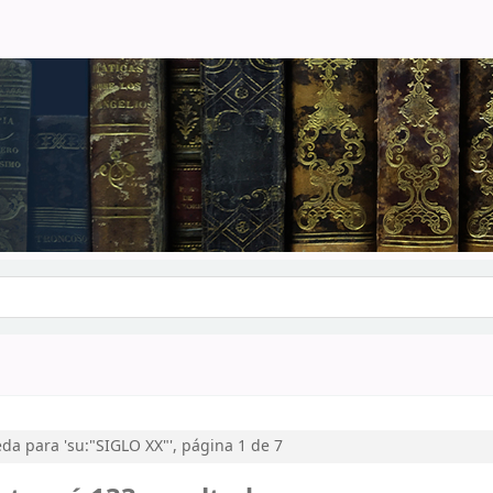
logo por palabra clave
a para 'su:"SIGLO XX"', página 1 de 7