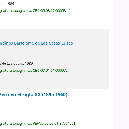
sas,
1984
gnatura topográfica:
CBC/05.03.07/00053, ..
.
Andinos Bartolomé de Las Casas-Cusco
é de Las Casas,
1989
gnatura topográfica:
CBC/07.01.01/00097, ..
.
 Perú en el siglo XX (1895-1960)
gnatura topográfica:
REF/20.07.06.01 Bi/00175
.