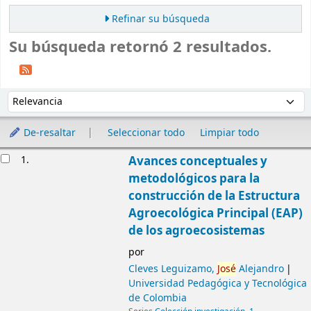
Refinar su búsqueda
Su búsqueda retornó 2 resultados.
Ordenar
Ordenar por:
De-resaltar
Seleccionar todo
Limpiar todo
Resultados
1.
Avances conceptuales y
metodológicos para la
construcción de la Estructura
Agroecológica Principal (EAP)
de los agroecosistemas
por
Cleves Leguizamo,
José
Alejandro
Universidad Pedagógica y Tecnológica
de Colombia