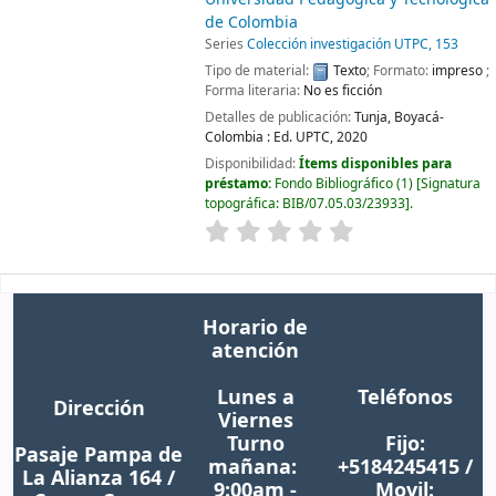
de Colombia
Series
Colección investigación UTPC, 153
Tipo de material:
Texto
; Formato:
impreso
;
Forma literaria:
No es ficción
Detalles de publicación:
Tunja, Boyacá-
Colombia :
Ed. UPTC,
2020
Disponibilidad:
Ítems disponibles para
préstamo:
Fondo Bibliográfico
(1)
Signatura
topográfica:
BIB/07.05.03/23933
.
Horario de
atención
Lunes a
Teléfonos
Dirección
Viernes
Turno
Fijo:
Pasaje Pampa de
mañana:
+5184245415 /
La Alianza 164 /
9:00am -
Movil: