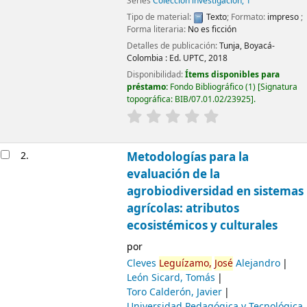
Series
Colección investigación, 1
Tipo de material:
Texto
; Formato:
impreso
;
Forma literaria:
No es ficción
Detalles de publicación:
Tunja, Boyacá-
Colombia :
Ed. UPTC,
2018
Disponibilidad:
Ítems disponibles para
préstamo:
Fondo Bibliográfico
(1)
Signatura
topográfica:
BIB/07.01.02/23925
.
2.
Metodologías para la
evaluación de la
agrobiodiversidad en sistemas
agrícolas: atributos
ecosistémicos y culturales
por
Cleves
Leguízamo,
José
Alejandro
León Sicard, Tomás
Toro Calderón, Javier
Universidad Pedagógica y Tecnológica