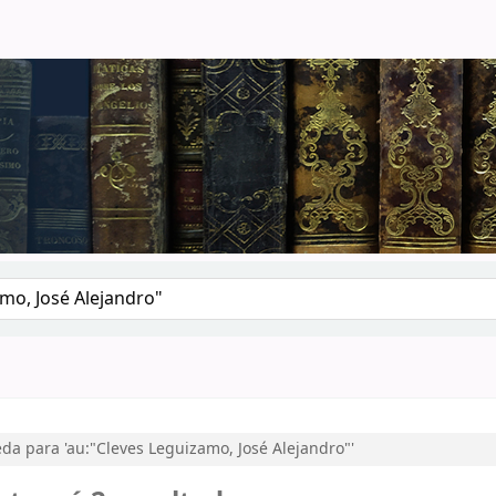
logo por palabra clave
a para 'au:"Cleves Leguizamo, José Alejandro"'