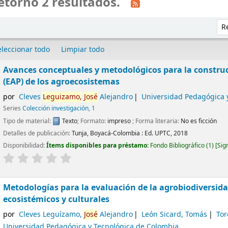
etornó 2 resultados.
Ord
eleccionar todo
Limpiar todo
Avances conceptuales y metodológicos para la construc
(EAP) de los agroecosistemas
por
Cleves
Leguizamo,
José
Alejandro
Universidad Pedagógica 
Series
Colección investigación, 1
Tipo de material:
Texto
; Formato:
impreso
; Forma literaria:
No es ficción
Detalles de publicación:
Tunja, Boyacá-Colombia :
Ed. UPTC,
2018
Disponibilidad:
Ítems disponibles para préstamo:
Fondo Bibliográfico
(1)
Sig
Metodologías para la evaluación de la agrobiodiversida
ecosistémicos y culturales
por
Cleves Leguízamo,
José
Alejandro
León Sicard, Tomás
Tor
Universidad Pedagógica y Tecnológica de Colombia