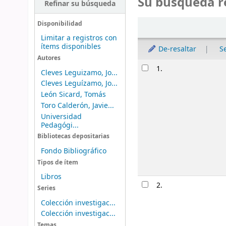
Su búsqueda r
Refinar su búsqueda
Ordenar
Disponibilidad
Limitar a registros con
ítems disponibles
De-resaltar
S
Autores
Resultados
1.
Cleves Leguizamo, Jo...
Cleves Leguízamo, Jo...
León Sicard, Tomás
Toro Calderón, Javie...
Universidad
Pedagógi...
Bibliotecas depositarias
Fondo Bibliográfico
Tipos de ítem
Libros
2.
Series
Colección investigac...
Colección investigac...
Temas